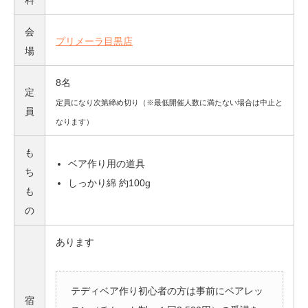
会
プリメーラ目黒店
場
8名
定
定員になり次第締め切り（※最低開催人数に満たない場合は中止と
員
なります）
も
ベア作り用の道具
ち
しっかり綿 約100g
も
の
あります
テディベア作り初心者の方は事前にベアレッ
宿