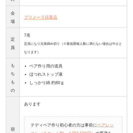
会
プリメーラ目黒店
場
7名
定
定員になり次第締め切り（※最低開催人数に満たない場合は中止と
員
なります）
も
ベア作り用の道具
ち
ほつれストップ液
も
しっかり綿 約80ｇ
の
あります
テディベア作り初心者の方は事前に
ベアレッ
宿