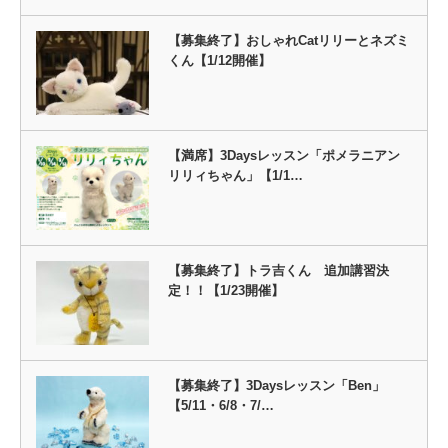
【募集終了】おしゃれCatリリーとネズミ
くん【1/12開催】
【満席】3Daysレッスン「ポメラニアン
リリィちゃん」【1/1…
【募集終了】トラ吉くん 追加講習決
定！！【1/23開催】
【募集終了】3Daysレッスン「Ben」
【5/11・6/8・7/…