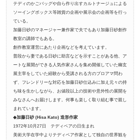
テディのかごバッグや自ら作り出すカルトナージュによる
ソーイングボックス等雑貨の企画や展示会の企画等を行っ
ている。
加藤日砂のマネージャー兼作家で夫でもあり加藤日砂創作
教室の講師でもある。
創作教室運営にあたり企画などを考えています。
普段から妻である日砂に助言などを示すことがある他、ア
ートな展開ができる人気作家さんを集め開催していた幽玄
展主宰をしていた経験から受講される方のプロアマ問わ
ず、フレンドリーな対応を加藤日砂仕込みに加え元々の持
ち味を生かしながら、お値段以上の技術や意外性の展開を
みなさんへお届けします。何事も楽しく取り組む事で親し
まれています。
◆加藤日砂 (Hisa Kato) 造形作家
1972年10月27日 テディベアの日生まれ
美術大学在学中よりテディベア作家として独自の世界観を