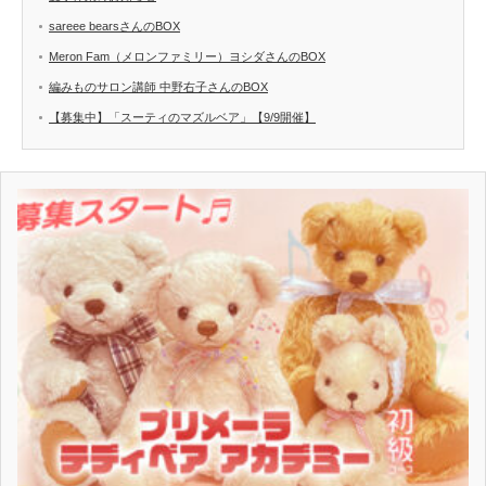
sareee bearsさんのBOX
Meron Fam（メロンファミリー）ヨシダさんのBOX
編みものサロン講師 中野右子さんのBOX
【募集中】「スーティのマズルベア」【9/9開催】